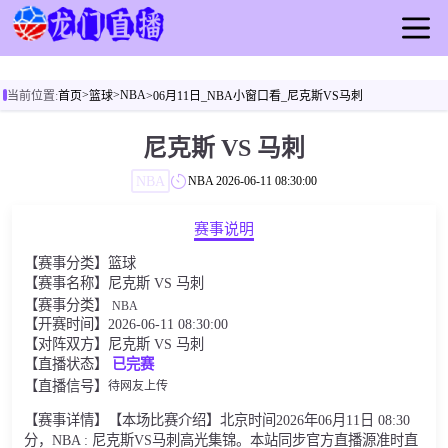
首页
>
>
NBA
当前位置:
首页
篮球
>06月11日_NBA小窗口看_尼克斯VS马刺
足球
篮球
尼克斯 VS 马刺
比赛
NBA
NBA
2026-06-11 08:30:00
录像
剪辑
赛事说明
头条
【赛事分类】
篮球
【赛事名称】尼克斯 VS 马刺
【赛事分类】
NBA
【开赛时间】2026-06-11 08:30:00
【对阵双方】尼克斯 VS 马刺
【直播状态】
已完赛
【直播信号】
待网友上传
【赛事详情】【本场比赛介绍】北京时间2026年06月11日 08:30
分，NBA : 尼克斯VS马刺高光集锦。本站同步官方直播源准时直