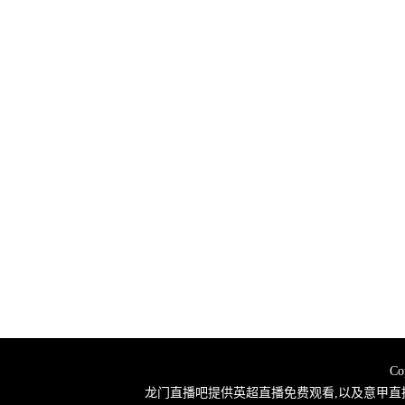
Co
龙门直播吧提供英超直播免费观看,以及意甲直